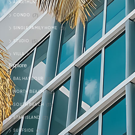
(14)
APARTMENT
(7)
CONDO
(8)
SINGLE FAMILY HOME
(5)
STUDIO
(6)
VILLA
Explore
(1)
BAL HARBOUR
(12)
NORTH BEACH
(11)
SOUTH BEACH
(2)
STAR ISLAND
(10)
SURFSIDE