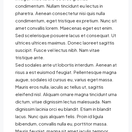
condimentum. Nullam tincidunt eu lectus in
pharetra. Aenean consectetur nisi quis nulla
condimentum, eget tristique ex pretium. Nunc sit
amet convallis lorem. Maecenas eget est enim.
Sed scelerisque posuere lacus et consequat. Ut
ultrices ultrices maximus. Donec laoreet sagittis
suscipit. Fusce vel lectus nibh. Nam vitae
tristique ante.
Sed sodales ante ut lobortis interdum. Aenean at
risus a est euismod feugiat. Pellentesque magna
augue, sodales id cursus eu, varius eget massa.
Mauris eros nulla, iaculis ac tellus ut, sagittis
eleifend nisl. Aliquam ornare magna tincidunt urna
dictum, vitae dignissim lectus malesuada. Nam
dignissim lacinia orci eu blandit. Etiam in blandit
lacus. Nunc quis aliquam felis. Proin id ligula
bibendum, convallis nulla eu, porttitor massa.
Mauris feugiat, magna sit amet iaculis tempor,