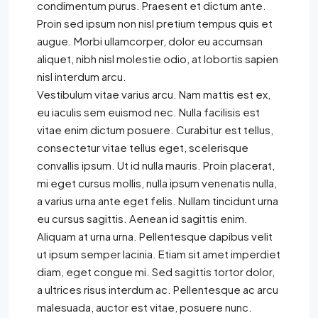
condimentum purus. Praesent et dictum ante.
Proin sed ipsum non nisl pretium tempus quis et
augue. Morbi ullamcorper, dolor eu accumsan
aliquet, nibh nisl molestie odio, at lobortis sapien
nisl interdum arcu.
Vestibulum vitae varius arcu. Nam mattis est ex,
eu iaculis sem euismod nec. Nulla facilisis est
vitae enim dictum posuere. Curabitur est tellus,
consectetur vitae tellus eget, scelerisque
convallis ipsum. Ut id nulla mauris. Proin placerat,
mi eget cursus mollis, nulla ipsum venenatis nulla,
a varius urna ante eget felis. Nullam tincidunt urna
eu cursus sagittis. Aenean id sagittis enim.
Aliquam at urna urna. Pellentesque dapibus velit
ut ipsum semper lacinia. Etiam sit amet imperdiet
diam, eget congue mi. Sed sagittis tortor dolor,
a ultrices risus interdum ac. Pellentesque ac arcu
malesuada, auctor est vitae, posuere nunc.