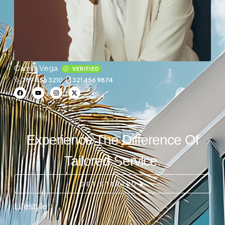
Camila Vega
VERIFIED
789 456 3210
321 456 9874
Experience The Difference Of
Tailored Service.
GET STARTED
Lifestyle