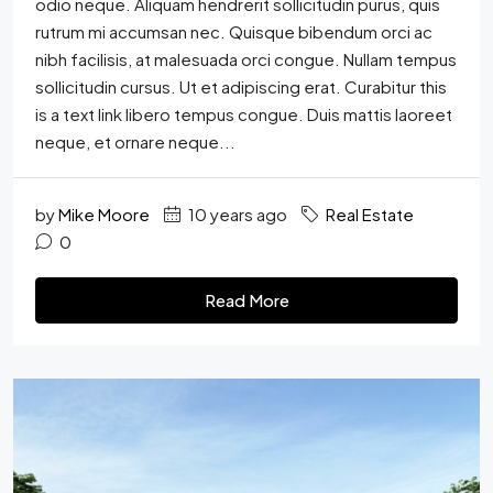
odio neque. Aliquam hendrerit sollicitudin purus, quis
rutrum mi accumsan nec. Quisque bibendum orci ac
nibh facilisis, at malesuada orci congue. Nullam tempus
sollicitudin cursus. Ut et adipiscing erat. Curabitur this
is a text link libero tempus congue. Duis mattis laoreet
neque, et ornare neque...
by
Mike Moore
10 years ago
Real Estate
0
Read More