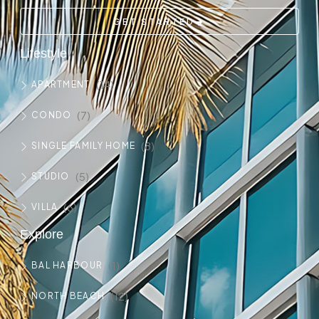
GET STARTED
Lifestyle
(14)
APARTMENT
(7)
CONDO
(8)
SINGLE FAMILY HOME
(5)
STUDIO
(6)
VILLA
Explore
(1)
BAL HARBOUR
(12)
NORTH BEACH