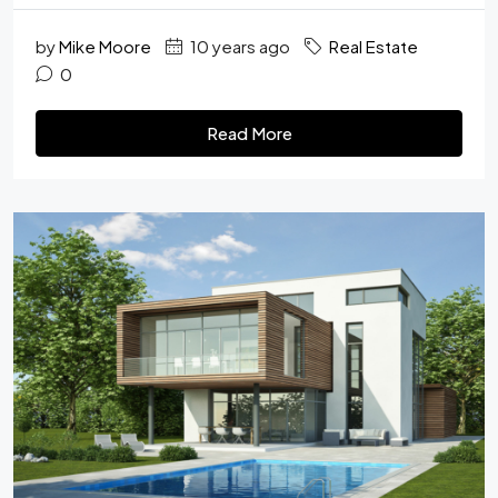
by
Mike Moore
10 years ago
Real Estate
0
Read More