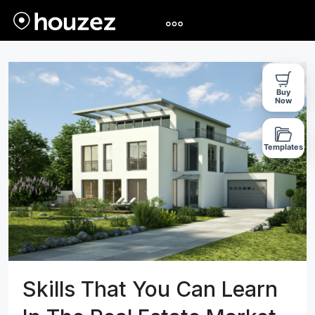
Buy
Now
Templates
Skills That You Can Learn