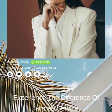
Camila Vega
VERIFIED
789 456 3210
321 456 9874
Experience The Difference Of
Tailored Service.