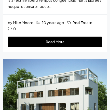
is a text link libero tempus congue. Duis mattis laoreet
neque, et ornare neque...
by
Mike Moore
10 years ago
Real Estate
0
Read More